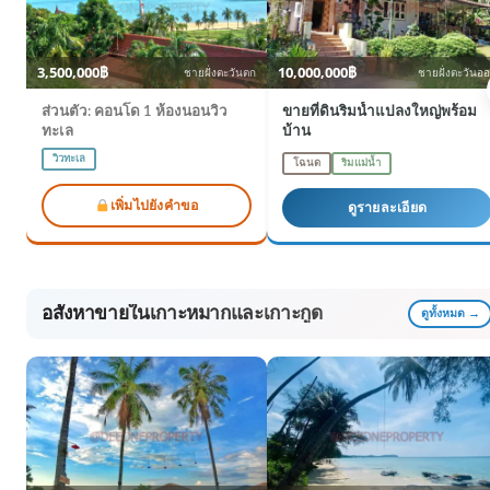
3,500,000฿
10,000,000฿
ชายฝั่งตะวันตก
ชายฝั่งตะวันอ
ส่วนตัว: คอนโด 1 ห้องนอนวิว
ขายที่ดินริมน้ำแปลงใหญ่พร้อม
ทะเล
บ้าน
วิวทะเล
โฉนด
ริมแม่น้ำ
เพิ่มไปยังคำขอ
ดูรายละเอียด
อสังหาขายในเกาะหมากและเกาะกูด
ดูทั้งหมด →