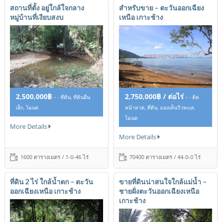
สถานที่ตั้ง อยู่ใกล้ใจกลาง
สำหรับขาย – ตะวันออกเฉียง
หมู่บ้านที่เงียบสงบ
เหนือ เกาะช้าง
2,500,000฿
2,750,000฿ / ต่อไร่
-
-
- ที่ดิน, ที่ดินผืน
- ติด
เล็ก, โฉนด
หน้าหาด, ที่ดิน, มองเห็นวิวทะเล,
โฉนด
More Details
More Details
1600 ตารางเมตร / 1-0-46 ไร่
70400 ตารางเมตร / 44-0-0 ไร่
ที่ดิน 2 ไร่ ใกล้น้ำตก – ตะวัน
ขายที่ดินน่าสนใจใกล้แม่น้ำ –
ออกเฉียงเหนือ เกาะช้าง
ชายฝั่งตะวันออกเฉียงเหนือ
เกาะช้าง