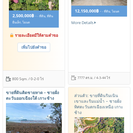
12,150,000฿
-
- ที่ดิน, โฉนด
2,500,000฿
-
- ที่ดิน, ที่ดิน
More Details
ผืนเล็ก, โฉนด
รายละเอียดมีให้ตามคำขอ
เพิ่มไปยังคำขอ
7777 ตร.ม. / 4-3-44 ไร่
800 Sqm. / 0-2-0 ไร่
ขายที่ดินติดชายหาด – ชายฝั่ง
ส่วนตัว: ขายที่ดินริมเนิน
ตะวันออกเฉียงใต้ เกาะช้าง
เขาและริมแม่น้ำ – ชายฝั่ง
ทิศตะวันตกเฉียงเหนือ เกาะ
ช้าง