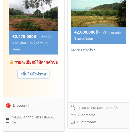
42,000,000฿
-
- ที่ดิน, มองเห็น
62,475,000฿
-
- ติดหน้า
วิวทะเล, โฉนด
หาด, ที่ดิน, มองเห็นวิวทะเล,
More Details
โฉนด
รายละเอียดมีให้ตามคำขอ
เพิ่มไปยังคำขอ
Discount !
11200 ตารางเมตร / 7-0-0 ไร่
3 Bedrooms
14280 ตารางเมตร / 8-3-70
2 Bathrooms
ไร่