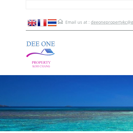
Email us at :
deeonepropertykc@g