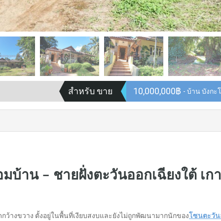
สำหรับ ขาย
10,000,000฿
- บ้าน บังกะโ
อมบ้าน – ชายฝั่งตะวันออกเฉียงใต้ เก
างขวาง ตั้งอยู่ในพื้นที่เงียบสงบและยังไม่ถูกพัฒนามากนักของ
โซนตะวัน