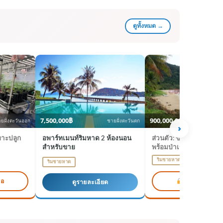
ดูทั้งหมด →
7,500,000฿
900,000,000฿
ยฝั่งตะวันออก
ชายฝั่งตะวันตก
ชา
›
พาะปลูก
อพาร์ทเมนท์ริมหาด 2 ห้องนอน
ส่วนตัว: ขายที่ดินขนาด
สำหรับขาย
พร้อมป่าเขตร้อนและช
ทราย
ริมชายหาด
ริมชายหาด
ขอ
เพิ่มไปยังคำข
ดูรายละเอียด