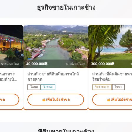
ธุรกิจขายในเกาะช้าง
40,000,000฿
300,000,000฿
ชายฝั่งตะวันตก
ชายฝั่งตะวันตก
ช
้านอาหาร
ส่วนตัว: ขายที่ดินศักยภาพใกล้
ส่วนตัว: ที่ดินติดชายห
้อมดำเนิน
ชายหาด
รีสอร์ทเดิม
โฉนด
วิวทะเล
ริมชายหาด
โฉนด
ำขอ
เพิ่มไปยังคำขอ
เพิ่มไปยังคำ
ที่ดินขายในเกาะช้าง