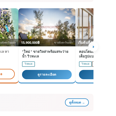
15,900,000฿
เริ่มต้นที่ 5฿
ยฝั่งตะวันออก
ชายฝั่งตะวันออก
ชาย
›
ะเล หา
*ใหม่ * ขายวิลล่าพร้อมสระว่าย
คอนโดมิเนียมริมน้ำกรรมส
น้ำ วิวทะเล
เต็มรูปแบบโครงการใหม
ขาย
วิวทะเล
วิวทะเล
โฉนด
ริมแม่น้ำ
ขอ
ดูรายละเอียด
ดูรายละเอียด
ดูทั้งหมด →