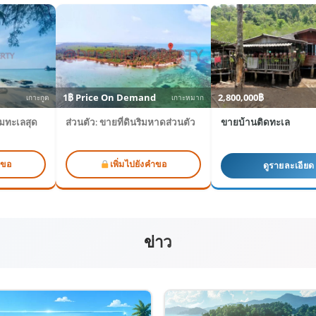
1฿ Price On Demand
2,800,000฿
เกาะกูด
เกาะหมาก
ิมทะเลสุด
ส่วนตัว: ขายที่ดินริมหาดส่วนตัว
ขายบ้านติดทะเล
ำขอ
เพิ่มไปยังคำขอ
ดูรายละเอียด
ข่าว