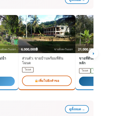
6,000,000฿
21,000,000฿
ยฝั่งตะวันออก
ชายฝั่งตะวันออก
ชาย
›
่น้ำ
ส่วนตัว: ขายบ้านพร้อมที่ดิน
ขายที่ดินแปลงใหญ่ใกล
โฉนด
หลัก
โฉนด
โฉนด
ริมแม่น้ำ
เพิ่มไปยังคำขอ
ดูรายละเอียด
ดูทั้งหมด →