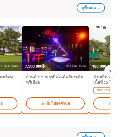
ดูทั้งหมด →
7,500,000฿
180,000,000฿
ายฝั่งตะวันตก
ชายฝั่งตะวันตก
ชา
›
าดพร้อม
ส่วนตัว: ขายธุรกิจไนต์คลับระดับ
ส่วนตัว: ขายรีสอร์ทติดห
พรีเมียม
เนื้อที่ 12 ไร่
ริมชายหาด
โฉนด
ขอ
เพิ่มไปยังคำขอ
เพิ่มไปยังคำข
ดูทั้งหมด →