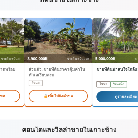
3,900,000฿
5,000,000฿
ชายฝั่งตะวันตก
ชายฝั่งตะวันออก
ชา
ยหาดพร้อม
ส่วนตัว: ขายที่ดินราคาคุ้มค่าใน
ขายที่ดินน่าสนใจใกล้แม
ทำเลเงียบสงบ
โฉนด
โฉนด
ริมแม่น้ำ
ำขอ
เพิ่มไปยังคำขอ
ดูรายละเอียด
คอนโดและวิลล่าขายในเกาะช้าง