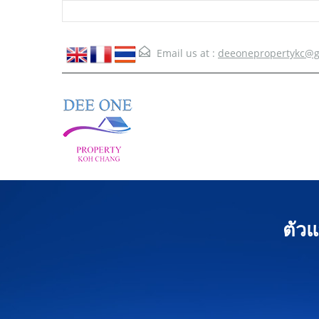
Email us at :
deeonepropertykc@g
ตัวแ