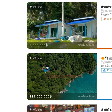
ส่วนตัว
สำหรับ ขาย
1600 
รีสอร์ท 
ริมช
8,000,000฿
ชายฝั่งตะวันตก
ร้อน
สำหรับ ขาย
36800
มองเห็นว
วิวท
119,000,000฿
ชายฝั่งตะวันตก
ส่วนตัว
สำหรับ ขาย