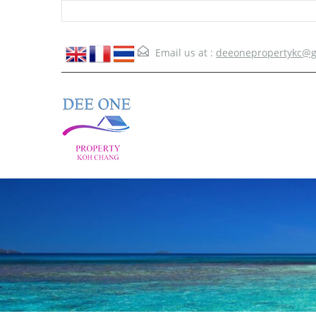
Email us at :
deeonepropertykc@g