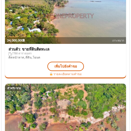
34,000,000฿
เกาะหมาก
ส่วนตัว: ขายที่ดินติดทะเล
7788 ตารางเมตร
ติดหน้าหาด, ที่ดิน, โฉนด
เพิ่มไปยังคำขอ
รายละเอียดตามคำขอ
สำหรับ ขาย