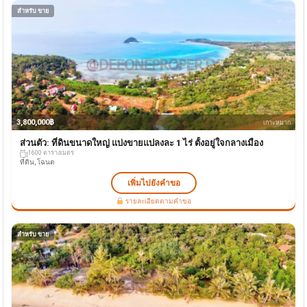
สำหรับ ขาย
3,800,000฿
เกาะหมาก
ส่วนตัว: ที่ดินขนาดใหญ่ แบ่งขายแปลงละ 1 ไร่ ตั้งอยู่ใจกลางเมือง
1600 ตารางเมตร
ที่ดิน, โฉนด
เพิ่มไปยังคำขอ
รายละเอียดตามคำขอ
สำหรับ ขาย