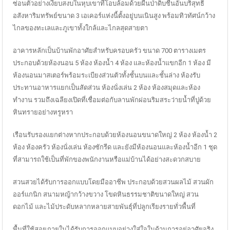
ซ่อนตัวอย่างเงียบสงบในหุบเขาที่โอบล้อมด้วยผืนป่าดิบชื้นอันบริสุทธิ์
อสังหาริมทรัพย์ขนาด 3 เอเคอร์แห่งนี้ตั้งอยู่บนเนินสูง พร้อมทิวทัศน์กว้าง
ไกลของทะเลและภูเขาทั้งใกล้และไกลสุดสายตา
อาคารหลักเป็นบ้านพักอาศัยสำหรับครอบครัว ขนาด 700 ตารางเมตร
ประกอบด้วยห้องนอน 5 ห้อง ห้องน้ำ 4 ห้อง และห้องน้ำแขกอีก 1 ห้อง มี
ห้องนอนมาสเตอร์พร้อมระเบียงส่วนตัวทั้งชั้นบนและชั้นล่าง ห้องรับ
ประทานอาหารแยกเป็นสัดส่วน ห้องนั่งเล่น 2 ห้อง ห้องสมุดและห้อง
ทำงาน รวมถึงเฉลียงเปิดที่เชื่อมต่อกับลานพักผ่อนริมสระว่ายน้ำที่ปูด้วย
หินทรายอย่างหรูหรา
เรือนรับรองแยกต่างหากประกอบด้วยห้องนอนขนาดใหญ่ 2 ห้อง ห้องน้ำ 2
ห้อง ห้องครัว ห้องนั่งเล่น ห้องซักรีด และยังมีห้องนอนและห้องน้ำอีก 1 ชุด
ที่สามารถใช้เป็นที่พักของพนักงานหรือแม่บ้านได้อย่างสะดวกสบาย
สวนสวยได้รับการออกแบบโดยมืออาชีพ ประกอบด้วยสวนผลไม้ สวนผัก
ออร์แกนิก สนามหญ้ากว้างขวาง โขดหินธรรมชาติขนาดใหญ่ สวน
ดอกไม้ และไม้ประดับหลากหลายสายพันธุ์ที่ปลูกเรียงรายทั่วพื้นที่
พื้นที่ใช้สอยภายในได้รับการออกแบบอย่างใส่ใจในด้านการอยู่อาศัยจริง