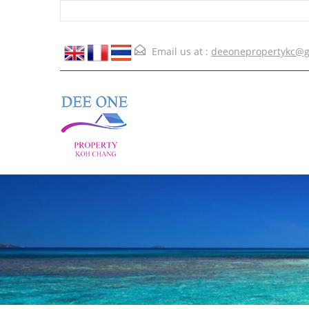
Email us at :
deeonepropertykc@g