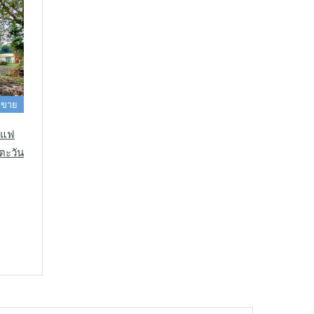
 ขาย
าแฟ
งตะวัน