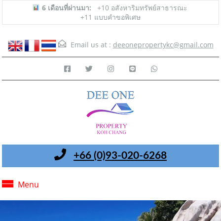
6 เดือนที่ผ่านมา:
+10 อสังหาริมทรัพย์สาธารณะ
+11 แบบคำขอพิเศษ
Email us at :
deeonepropertykc@gmail.com
+66 (0)93-020-6268
Menu