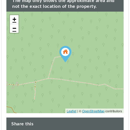
The map only shows the approximate area and
not the exact location of the property.
+
−
Leaflet
| ©
OpenStreetMap
contributors
Share this