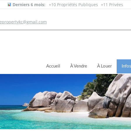
Derniers 6 mois:
+10 Propriétés Publiques
+11 Privées
epropertykc@gmail.com
Accueil
À Vendre
À Louer
Info