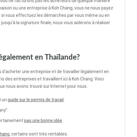
, nous ne facturons pas les acheteurs de quelque manière
e maison ou une entreprise à Koh Chang, vous ne nous payez
e si vous effectuez les démarches par vous même ou en
usqu’à la signature finale, nous vous aiderons à réaliser
 légalement en Thaïlande?
 ou d’acheter une entreprise et de travailler légalement en
 des entreprises et travaillent ici à Koh Chang. Voici
ue nous avons trouvé sur Internet pour vous.
t un
guide sur le permis de travail
.
any”.
certainement
pas une bonne idée
.
Chang
, certains sont très rentables.