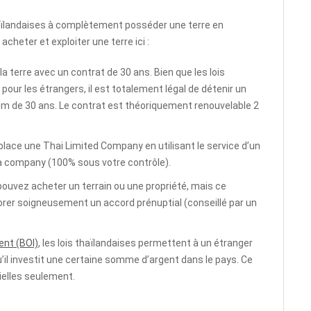
haïlandaises à complètement posséder une terre en
heter et exploiter une terre ici :
a terre avec un contrat de 30 ans. Bien que les lois
 pour les étrangers, il est totalement légal de détenir un
um de 30 ans. Le contrat est théoriquement renouvelable 2
lace une Thai Limited Company en utilisant le service d’un
la company (100% sous votre contrôle).
 pouvez acheter un terrain ou une propriété, mais ce
orer soigneusement un accord prénuptial (conseillé par un
ent (BOI)
, les lois thaïlandaises permettent à un étranger
u’il investit une certaine somme d’argent dans le pays. Ce
tielles seulement.