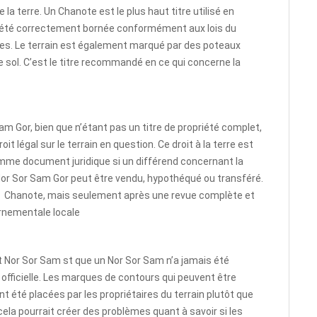
la terre. Un Chanote est le plus haut titre utilisé en
 a été correctement bornée conformément aux lois du
s. Le terrain est également marqué par des poteaux
sol. C’est le titre recommandé en ce qui concerne la
r Sam Gor, bien que n’étant pas un titre de propriété complet,
oit légal sur le terrain en question. Ce droit à la terre est
comme document juridique si un différend concernant la
e Nor Sor Sam Gor peut être vendu, hypothéqué ou transféré.
en Chanote, mais seulement après une revue complète et
ernementale locale
et Nor Sor Sam st que un Nor Sor Sam n’a jamais été
officielle. Les marques de contours qui peuvent être
 été placées par les propriétaires du terrain plutôt que
ela pourrait créer des problèmes quant à savoir si les