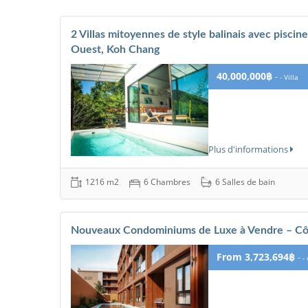
2 Villas mitoyennes de style balinais avec pisci
Ouest, Koh Chang
40,000,000฿
-
- Villa
Plus d'informations
1216 m2
6 Chambres
6 Salles de bain
Nouveaux Condominiums de Luxe à Vendre – Cô
From 3,723,694฿
-
-