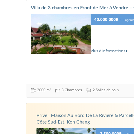
Villa de 3 chambres en Front de Mer à Vendre –
40,000,000฿
-
- Logeme
Plus d'informations
2000 m²
3 Chambres
2 Salles de bain
Privé : Maison Au Bord De La Rivière & Parcel
Côte Sud-Est, Koh Chang
2,500,000฿
-