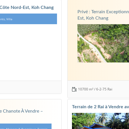
 Côte Nord-Est, Koh Chang
Privé : Terrain Exceptio
Est, Koh Chang
nts, Villa
10700 m² / 6-2-75 Rai
Terrain de 2 Rai à Vendre 
le Chanote À Vendre –