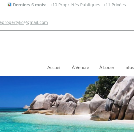
Derniers 6 mois:
+10 Propriétés Publiques
+11 Privées
epropertykc@gmail.com
Accueil
À Vendre
À Louer
Info