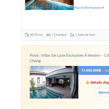
Plus d'informations
40.53 m2
1 Chambre
1 Salle de bain
Privé : Villas De Luxe Exclusives À Vendre – 
Chang
11,650,000฿
-
- Par
Détails di
Ajoute