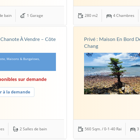
de bain
1 Garage
280 m2
4 Chambres
 Chanote À Vendre – Côte
Privé : Maison En Bord 
Chang
note, Maisons & Bungalows,
sponibles sur demande
r à la demande
res
2 Salles de bain
560 Sqm. / 0-1-40 Rai
3