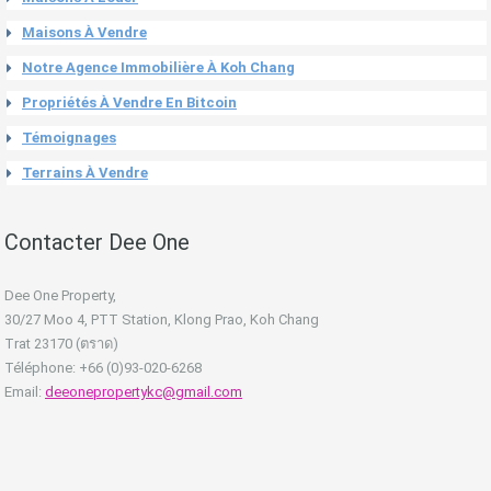
Maisons À Vendre
Notre Agence Immobilière À Koh Chang
Propriétés À Vendre En Bitcoin
Témoignages
Terrains À Vendre
Contacter Dee One
Dee One Property,
30/27 Moo 4, PTT Station, Klong Prao, Koh Chang
Trat 23170 (ตราด)
Téléphone: +66 (0)93-020-6268
Email:
deeonepropertykc@gmail.com