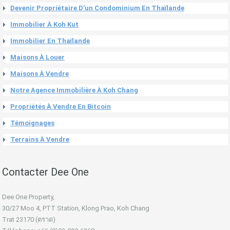
Devenir Propriétaire D’un Condominium En Thaïlande
Immobilier À Koh Kut
Immobilier En Thaïlande
Maisons À Louer
Maisons À Vendre
Notre Agence Immobilière À Koh Chang
Propriétés À Vendre En Bitcoin
Témoignages
Terrains À Vendre
Contacter Dee One
Dee One Property,
30/27 Moo 4, PTT Station, Klong Prao, Koh Chang
Trat 23170 (ตราด)