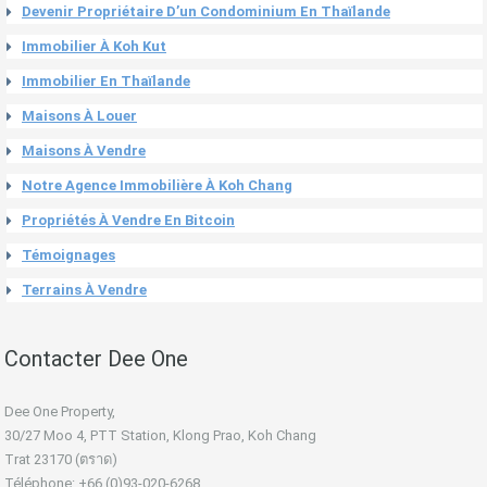
Devenir Propriétaire D’un Condominium En Thaïlande
Immobilier À Koh Kut
Immobilier En Thaïlande
Maisons À Louer
Maisons À Vendre
Notre Agence Immobilière À Koh Chang
Propriétés À Vendre En Bitcoin
Témoignages
Terrains À Vendre
Contacter Dee One
Dee One Property,
30/27 Moo 4, PTT Station, Klong Prao, Koh Chang
Trat 23170 (ตราด)
Téléphone: +66 (0)93-020-6268