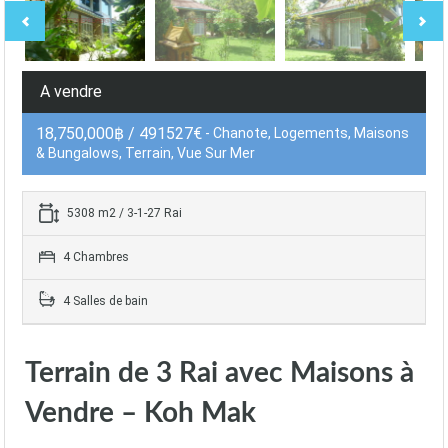
A vendre
18,750,000฿ / 491527€
- Chanote, Logements, Maisons
& Bungalows, Terrain, Vue Sur Mer
5308 m2 / 3-1-27 Rai
4 Chambres
4 Salles de bain
Terrain de 3 Rai avec Maisons à
Vendre – Koh Mak