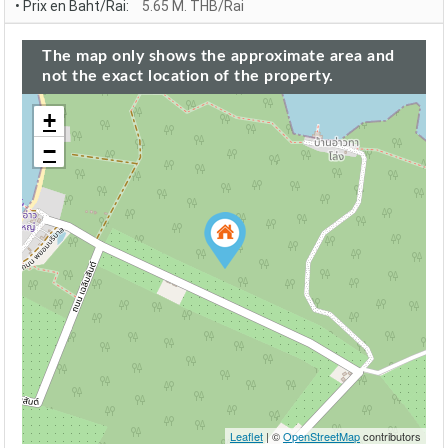
• Prix en Baht/Rai:
5.65 M. THB/Rai
The map only shows the approximate area and
not the exact location of the property.
+
−
Leaflet
| ©
OpenStreetMap
contributors