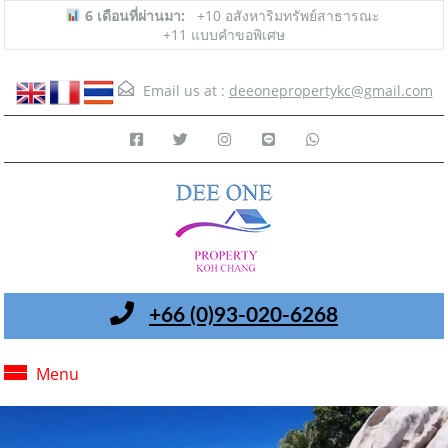
6 เดือนที่ผ่านมา:
+10 อสังหาริมทรัพย์สาธารณะ
+11 แบบคำขอพิเศษ
Email us at :
deeonepropertykc@gmail.com
+66 (0)93-020-6268
Menu