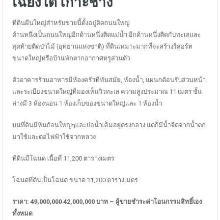
เฉียงใต้ เกาะช้าง
ที่ดินผืนใหญ่สำหรับขายนี้ตั้งอยู่ติดถนนใหญ่
ด้านหนึ่งเป็นถนนใหญ่อีกด้านหนึ่งติดแม่น้ำ อีกด้านหนึ่งติดกับทะเลและ
สุดท้ายติดป่าไม้ (อุทยานแห่งชาติ) ที่ดินเหมาะมากที่จะสร้างรีสอร์ท
ขนาดใหญ่หรือบ้านพักตากอากาศหรูส่วนตัว
ตัวอาคารร้านอาหารมีห้องครัวที่ทันสมัย, ห้องน้ำ, แผนกต้อนรับส่วนหน้า
และระเบียงขนาดใหญ่ที่มองเห็นวิวทะเล ความสูงประมาณ 11 เมตร ชั้น
ล่างมี 3 ห้องนอน 1 ห้องเก็บของขนาดใหญ่และ 1 ห้องน้ำ
บนที่ดินมีหินก้อนใหญ่ๆและบ่อน้ำเค็มอยู่ตรงกลาง แต่ก็มีน้ำจืดจากน้ำตก
มาใช้และต่อไฟฟ้าใช้จากหลวง
ที่ดินมีโฉนด เนื้อที่ 11,200 ตารางเมตร
โฉนดที่ดินเป็นโฉนด ขนาด 11,200 ตารางเมตร
ราคา:
49,000,000
42,000,000 บาท – ผู้ขายชำระค่าโอนกรรมสิทธิ์เอง
ทั้งหมด