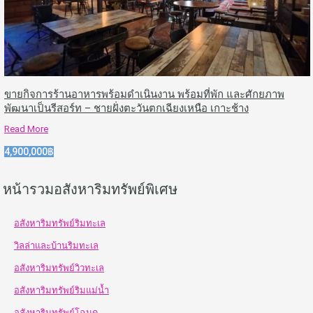
ขายกิจการร้านอาหารพร้อมดำเนินงาน พร้อมที่พัก และศักยภาพ
พัฒนาเป็นรีสอร์ท – ชายฝั่งตะวันตกเฉียงเหนือ เกาะช้าง
Read More
4,900,000฿
หน้ารวมอสังหาริมทรัพย์พิเศษ
อสังหาริมทรัพย์ริมทะเล
วิลล่าและบ้านริมทะเล
อสังหาริมทรัพย์วิวทะเล
อสังหาริมทรัพย์ริมแม่น้ำ
อสังหาริมทรัพย์โฉนด