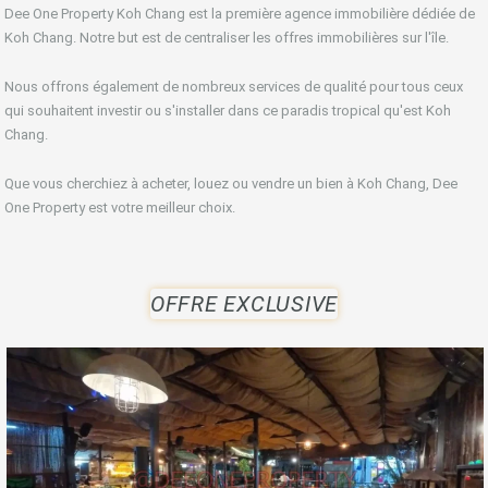
Dee One Property Koh Chang est la première agence immobilière dédiée de
Koh Chang. Notre but est de centraliser les offres immobilières sur l'île.
Nous offrons également de nombreux services de qualité pour tous ceux
qui souhaitent investir ou s'installer dans ce paradis tropical qu'est Koh
Chang.
Que vous cherchiez à acheter, louez ou vendre un bien à Koh Chang, Dee
One Property est votre meilleur choix.
OFFRE EXCLUSIVE