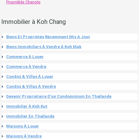
Propriétés Chanote
Immobilier à Koh Chang
Biens Et Propriétés Récemment Mis A Jour
Biens Immobiliers À Vendre À Koh Mak
Commerce À Louer
Commerce À Vendre
Condos & Villas À Louer
Condos & Villas À Vendre
Devenir Propriétaire D’un Condominium En Thaïlande
Immobilier À Koh Kut
Immobilier En Thaïlande
Maisons À Louer
Maisons À Vendre