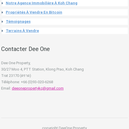
Notre Agence Immobilière À Koh Chang
Propriétés À Vendre En Bitcoin
Témoignages
Terrains À Vendre
Contacter Dee One
Dee One Property,
30/27 Moo 4, PTT Station, Klong Prao, Koh Chang
Trat 23170 (ตราด)
Téléphone: +66 (0)93-020-6268
Email:
deeonepropertykc@gmail.com
copyright DeeOne Property.