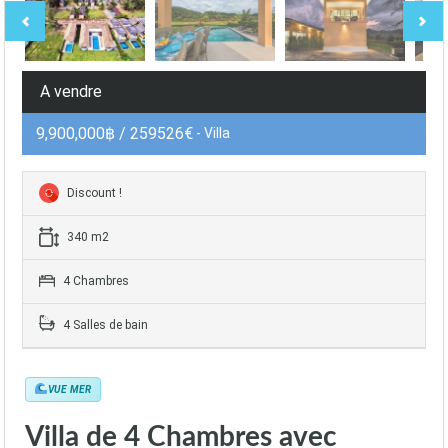
A vendre
9,900,000฿ / 259526€
- Villa
Discount !
340 m2
4 Chambres
4 Salles de bain
VUE MER
Villa de 4 Chambres avec