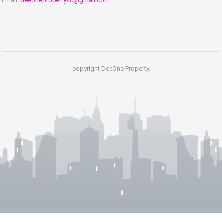
Email:
deeonepropertykc@gmail.com
copyright DeeOne Property.