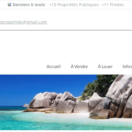
Derniers 6 mois:
+10 Propriétés Publiques
+11 Privées
epropertykc@gmail.com
Accueil
À Vendre
À Louer
Info