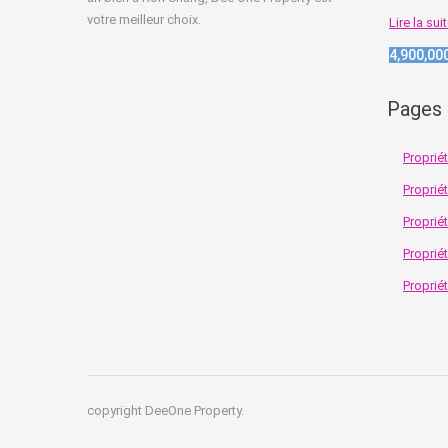
votre meilleur choix.
Lire la sui
4,900,00
Pages 
Proprié
Proprié
Proprié
Proprié
Proprié
copyright DeeOne Property.