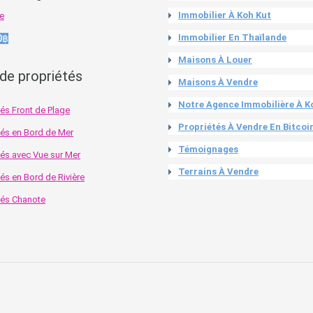
Immobilier À Koh Kut
te
Immobilier En Thaïlande
0฿
Maisons À Louer
de propriétés
Maisons À Vendre
Notre Agence Immobilière À 
tés Front de Plage
Propriétés À Vendre En Bitcoi
tés en Bord de Mer
Témoignages
tés avec Vue sur Mer
Terrains À Vendre
tés en Bord de Rivière
tés Chanote