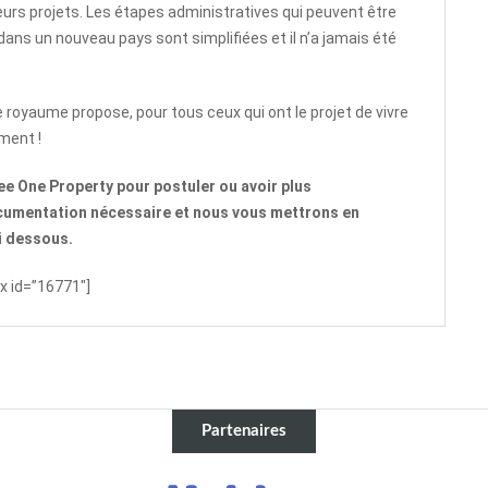
urs projets. Les étapes administratives qui peuvent être
ans un nouveau pays sont simplifiées et il n’a jamais été
le royaume propose, pour tous ceux qui ont le projet de vivre
ment !
Dee One Property pour postuler ou avoir plus
cumentation nécessaire et nous vous mettrons en
ci dessous.
x id=”16771″]
Partenaires