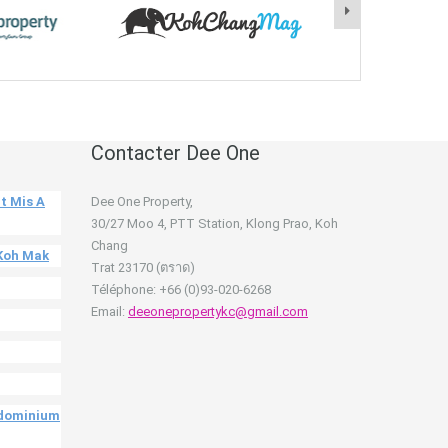
Contacter Dee One
t Mis A
Dee One Property,
30/27 Moo 4, PTT Station, Klong Prao, Koh
Chang
 Koh Mak
Trat 23170 (ตราด)
Téléphone: +66 (0)93-020-6268
Email:
deeonepropertykc@gmail.com
ndominium