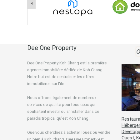
Dee One Property
O
Dee One Property Koh Chang est la première
agence immobilière dédiée de Koh Chang.
Notre but est de centraliser les offres
immobilières sur l'île.
Nous offrons également de nombreux
services de qualité pour tous ceux qui
souhaitent investir ou s'installer dans ce
paradis tropical qu'est Koh Chang.
Restaura
Hébergem
Développ
Que vous cherchiez à acheter, louez ou vendre
Ouest, 
un bien à Koh Chang, Dee One Property est