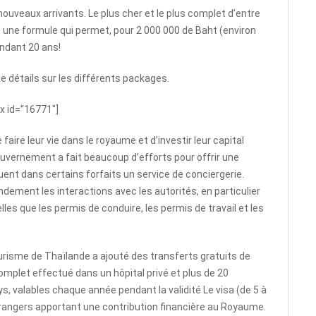
ouveaux arrivants. Le plus cher et le plus complet d’entre
e, une formule qui permet, pour 2 000 000 de Baht (environ
endant 20 ans!
e détails sur les différents packages.
x id=”16771″]
 faire leur vie dans le royaume et d’investir leur capital
gouvernement a fait beaucoup d’efforts pour offrir une
luent dans certains forfaits un service de conciergerie.
andement les interactions avec les autorités, en particulier
les que les permis de conduire, les permis de travail et les
ourisme de Thaïlande a ajouté des transferts gratuits de
omplet effectué dans un hôpital privé et plus de 20
ys, valables chaque année pendant la validité Le visa (de 5 à
 étrangers apportant une contribution financière au Royaume.