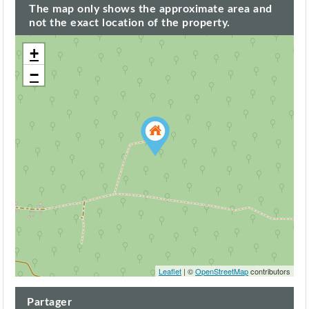
The map only shows the approximate area and
not the exact location of the property.
+
−
Leaflet
| ©
OpenStreetMap
contributors
Partager