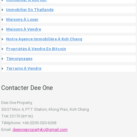
Immobilier En Thaïlande
Maisons À Louer
Maisons À Vendre
Notre Agence Immobilière À Koh Chang
Propriétés À Vendre En Bitcoin
Témoignages
Terrains À Vendre
Contacter Dee One
Dee One Property,
30/27 Moo 4, PTT Station, Klong Prao, Koh Chang
Trat 23170 (ตราด)
Téléphone: +66 (0)93-020-6268
Email:
deeonepropertykc@gmail.com