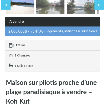
A vendre
2,800,000฿ / 73413€
- Logements, Maisons & Bungalows
120 m2
3 Chambres
1 Salle de bain
Maison sur pilotis proche d’une
plage paradisiaque à vendre –
Koh Kut