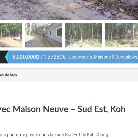
6,000,000฿ / 157289€
- Logements, Maisons & Bungalows,
es de bain
avec Maison Neuve – Sud Est, Koh
ès par route privée dans la zone Sud Est de Koh Chang.