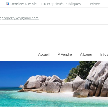
Derniers 6 mois:
+10 Propriétés Publiques
+11 Privées
epropertykc@gmail.com
Accueil
À Vendre
À Louer
Info